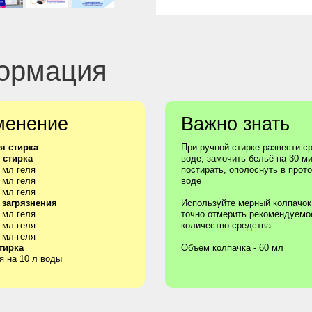
ние
Важно знать
а
При ручной стирке развести средство в
воде, замочить бельё на 30 мин,
постирать, ополоснуть в проточной
воде
ения
Используйте мерный колпачок, чтобы
точно отмерить рекомендуемое
количество средства.
Объем колпачка - 60 мл
л воды
покупки!