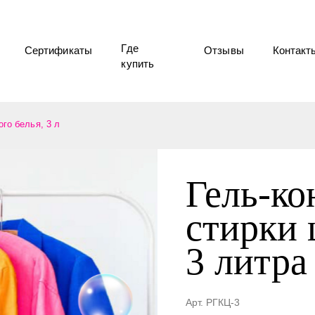
Где
ртификаты
Отзывы
Контакты
купить
, 3 л
Гель-ко
стирки 
3 литра
Арт. РГКЦ-3