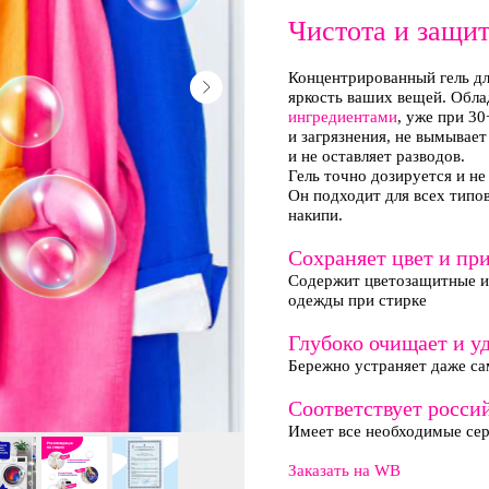
Чистота и защит
Концентрированный гель дл
яркость ваших вещей. Обл
ингредиентами
, уже при 3
и загрязнения, не вымывает
и не оставляет разводов.
Гель точно дозируется и не
Он подходит для всех типо
накипи.
Сохраняет цвет и при
Содержит цветозащитные и
одежды при стирке
Глубоко очищает и у
Бережно устраняет даже са
Соответствует росси
Имеет все необходимые се
мация
Заказать на WB