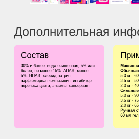
Состав
Примене
30% и более: вода очищенная; 5% или
Машинная стирк
более, но менее 15%: АПАВ; менее
Обычная стирка
5%: НПАВ, хлорид натрия,
5.0 кг - 60 мл геля
парфюмерная композиция, ингибитор
3.5 кг - 50 мл геля
переноса цвета, энзимы, консервант
2.0 кг - 40 мл геля
Сильные загрязн
5.0 кг - 90 мл геля
3.5 кг - 75 мл геля
2.0 кг - 65 мл геля
Ручная стирка
60 мл геля на 10 
Мы есть там, где вы привыкли делать 